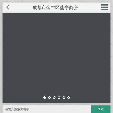
成都市金牛区盐亭商会
◆ 商会概况
电话：028-87574968
手机：185-8266-9919
◆ 商会成员
网址：www.cdytsh.com
◆ 商会服务
邮箱：569666549@qq.com
◆ 商会动态
QQ号：569666549
◆ 优秀企业
联系人：胥先生
◆ 招商引资
地址：成都市金牛区蜀西路66号龙樾
◆ 盐亭风采
西城D幢8楼
◆ 服务中心
关闭