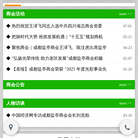
商会活动
more >>
◆ 热烈祝贺王泽飞同志入选中共四川省总商会党委
07-01
Copyright © www.cdytsh.com , All Rights
Copyright © www.cdytsh.com , All Rights
Reserved
Reserved
“两优一先” 拟...
◆ 把脉时代大势 抢抓发展机遇｜“十五五”规划商机
05-21
解读沙龙暨会员...
◆ 聚焦两会｜成都盐亭商会王泽飞、陈汶虎出席盐亭
04-23
县政协十一届六次...
◆ “弘扬光荣传统 助力老区发展”成都盐亭商会积极
02-07
参与省工商联通...
◆ 【喜报】成都盐亭商会荣获 “2025 年度光彩事业先
01-26
进单位”...
商会公告
more >>
人物访谈
more >>
◆ 中国经济网专访成都盐亭商会会长刘克焰
03-18