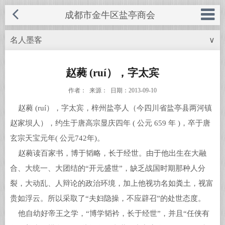
成都市金牛区盐亭商会
名人墨客
∨
◆ 商会概况
电话：028-87574968
手机：185-8266-9919
◆ 商会成员
赵蕤 (ruí），字太宾
网址：www.cdytsh.com
作者： 来源： 日期：2013-09-10
◆ 商会服务
赵蕤 (ruí），字太宾，梓州盐亭人（今四川省盐亭县两河镇
邮箱：569666549@qq.com
◆ 商会动态
赵家坝人），约生于唐高宗显庆四年 ( 公元 659 年 )，卒于唐
QQ号：569666549
玄宗天宝元年( 公元742年)。
◆ 优秀企业
赵蕤读百家书，博于韬略，长于经世。由于他出生在大融
联系人：胥先生
合、大统一、大团结的“开元盛世”，缺乏战国时期那种人分
◆ 招商引资
地址：成都市金牛区蜀西路66号龙樾
裂，大动乱、人辩论的政治环境，加上他视功名如粪土，视富
◆ 盐亭风采
贵如浮云。所以采取了“夫妇隐操，不应辟召”的处世态度。
西城D幢8楼
他自幼好帝王之学，“博学韬衿，长于经世”，并且“任侠有
◆ 服务中心
关闭