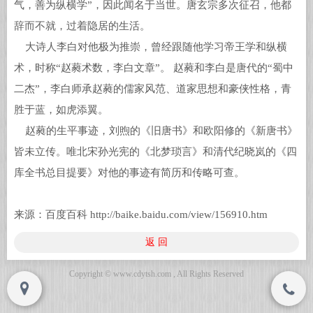
气，善为纵横学”，因此闻名于当世。唐玄宗多次征召，他都
辞而不就，过着隐居的生活。
大诗人李白对他极为推崇，曾经跟随他学习帝王学和纵横
Copyright © www.cdytsh.com , All Rights
Copyright © www.cdytsh.com , All Rights
术，时称“赵蕤术数，李白文章”。 赵蕤和李白是唐代的“蜀中
Reserved
Reserved
二杰”，李白师承赵蕤的儒家风范、道家思想和豪侠性格，青
胜于蓝，如虎添翼。
赵蕤的生平事迹，刘煦的《旧唐书》和欧阳修的《新唐书》
皆未立传。唯北宋孙光宪的《北梦琐言》和清代纪晓岚的《四
库全书总目提要》对他的事迹有简历和传略可查。
来源：
百度百科
http://baike.baidu.com/view/156910.htm
返 回
Copyright © www.cdytsh.com , All Rights Reserved