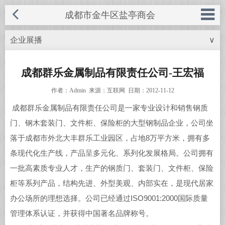
成都市金牛区盐亭商会
企业展播
∨
◆ 商会概况
电话：028-87574968
手机：185-8266-9919
◆ 商会成员
成都群乐金属制品有限责任公司-王宏福
网址：www.cdytsh.com
作者：Admin 来源：互联网 日期：2012-11-12
◆ 商会服务
成都群乐金属制品有限责任公司是一家专业设计和销售钢质
邮箱：569666549@qq.com
◆ 商会动态
门、钢木套装门、文件柜、保险柜的大型钢制品企业，公司坐
QQ号：569666549
落于成都市外北大丰群乐工业园区，占地8万平方米，拥有多
◆ 优秀企业
条现代化生产线，产品呈多元化、系列化发展格局。公司拥有
联系人：胥先生
一批高素质专业人才，生产的钢质门、套装门、文件柜、保险
◆ 招商引资
地址：成都市金牛区蜀西路66号龙樾
柜等系列产品，结构先进、外型美观、内部实在，是现代居家
◆ 盐亭风采
办公场所的理想选择。公司已经通过ISO9001:2000国际质量
西城D幢8楼
管理体系认证，并获得中国著名品牌称号。
◆ 服务中心
关闭