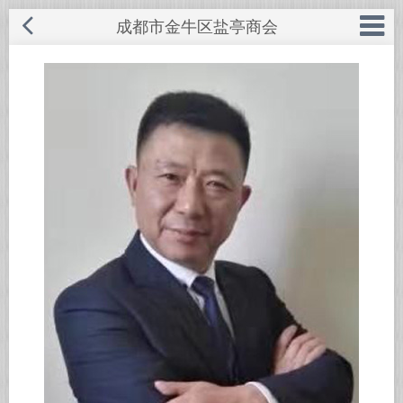
成都市金牛区盐亭商会
◆ 商会概况
电话：028-87574968
手机：185-8266-9919
◆ 商会成员
网址：www.cdytsh.com
◆ 商会服务
邮箱：569666549@qq.com
◆ 商会动态
QQ号：569666549
◆ 优秀企业
联系人：胥先生
◆ 招商引资
地址：成都市金牛区蜀西路66号龙樾
◆ 盐亭风采
西城D幢8楼
◆ 服务中心
关闭