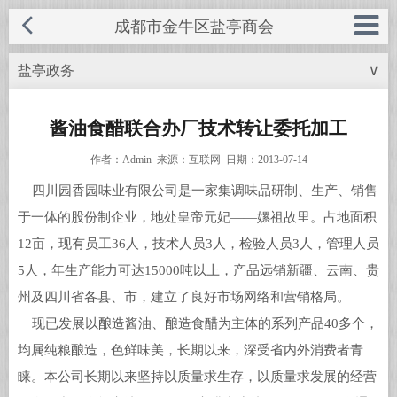
成都市金牛区盐亭商会
盐亭政务
∨
◆ 商会概况
电话：028-87574968
手机：185-8266-9919
◆ 商会成员
酱油食醋联合办厂技术转让委托加工
网址：www.cdytsh.com
作者：Admin 来源：互联网 日期：2013-07-14
◆ 商会服务
四川园香园味业有限公司是一家集调味品研制、生产、销售
邮箱：569666549@qq.com
◆ 商会动态
于一体的股份制企业，地处皇帝元妃——嫘祖故里。占地面积
QQ号：569666549
12亩，现有员工36人，技术人员3人，检验人员3人，管理人员
◆ 优秀企业
5人，年生产能力可达15000吨以上，产品远销新疆、云南、贵
联系人：胥先生
州及四川省各县、市，建立了良好市场网络和营销格局。
◆ 招商引资
地址：成都市金牛区蜀西路66号龙樾
现已发展以酿造酱油、酿造食醋为主体的系列产品40多个，
◆ 盐亭风采
均属纯粮酿造，色鲜味美，长期以来，深受省内外消费者青
西城D幢8楼
睐。本公司长期以来坚持以质量求生存，以质量求发展的经营
◆ 服务中心
关闭